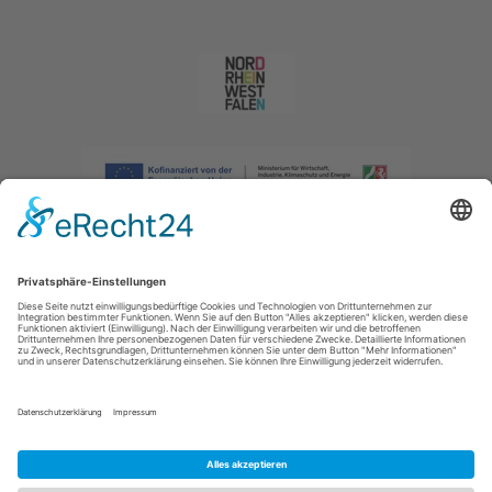
Impressum
|
Datenschutzerklärung
|
Barrierefreiheitserklärung
|
Kontakt
|
Intranet
Sauerland-Tourismus e.V.
Johannes-Hummel-Weg 1
57392
Schmallenberg
E: info@sauerland.com