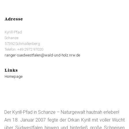
Adresse
Kyrill-Pfad
Schanze
57392 Schmallenberg
Telefon: +49 2972 97020
ranger-suedwestfalen@wald-und-holz.nrw.de
Links
Homepage
Der Kyrill-Pfad in Schanze – Naturgewalt hautnah erleben!
Am 18. Januar 2007 fegte der Orkan Kyrill mit voller Wucht
über Südwestfalen hinweg und hinterließ große Schneisen