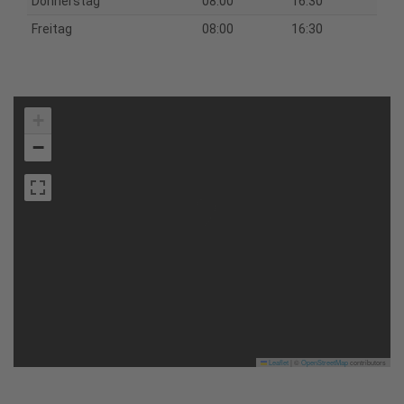
Donnerstag
08:00
16:30
Freitag
08:00
16:30
+
−
Leaflet
|
©
OpenStreetMap
contributors