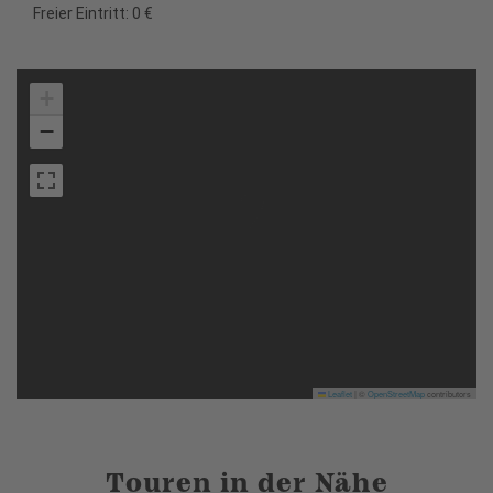
Freier Eintritt: 0 €
+
−
Leaflet
|
©
OpenStreetMap
contributors
Touren in der Nähe