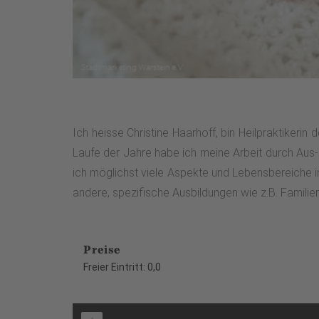
Ich heisse Christine Haarhoff, bin Heilpraktikerin
Laufe der Jahre habe ich meine Arbeit durch Aus- 
ich möglichst viele Aspekte und Lebensbereiche i
andere, spezifische Ausbildungen wie z.B. Famil
Preise
Freier Eintritt: 0,0