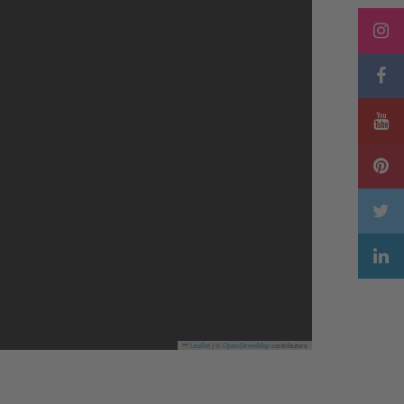
Leaflet
|
©
OpenStreetMap
contributors