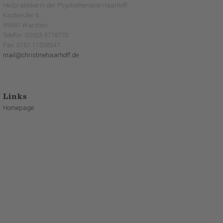
Heilpraktikerin der Psychotherapie Haarhoff
Kastenufer 6
59581 Warstein
Telefon: 02925 9718770
Fax: 0151 11538547
mail@christinehaarhoff.de
Links
Homepage