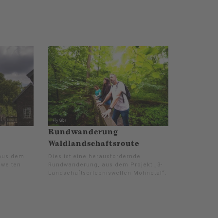
Rundwanderung
Waldlandschaftsroute
 aus dem
Dies ist eine herausfordernde
swelten
Rundwanderung, aus dem Projekt „3-
Landschaftserlebniswelten Möhnetal“.