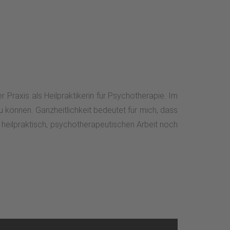
r Praxis als Heilpraktikerin für Psychotherapie. Im
u können. Ganzheitlichkeit bedeutet für mich, dass
 heilpraktisch, psychotherapeutischen Arbeit noch