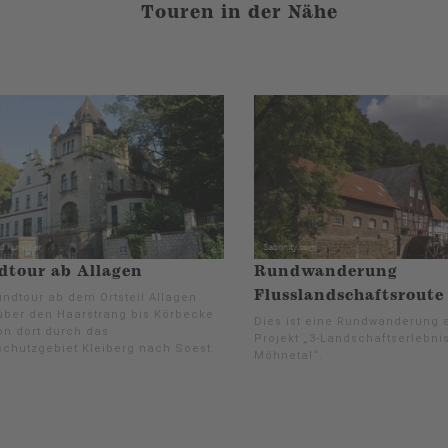
Touren in der Nähe
tour ab Allagen
Rundwanderung
Flusslandschaftsroute
undtour ab dem Ortsteil Allagen
 über den Haarstrang bis Körbecke
Dies ist eine Rundwanderung
on dort durch das
Projekt „3-Landschaftserlebni
schutzgebiet Kleiberg nach Soest.
Möhnetal“.