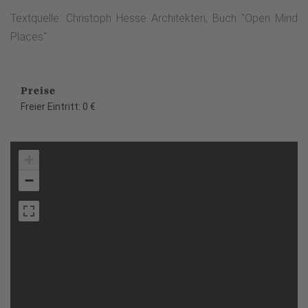
Textquelle: Christoph Hesse Architekten, Buch "Open Mind
Places"
Preise
Freier Eintritt: 0 €
+
−