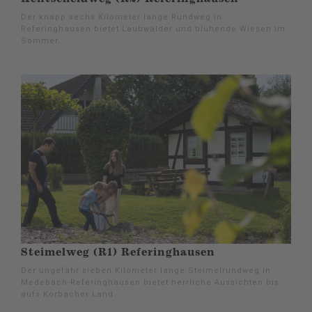
Der knapp sechs Kilometer lange Rundweg in
Referinghausen bietet Laubwälder und blühende Wiesen im
Sommer.
Steimelweg (R1) Referinghausen
Der ungefähr sieben Kilometer lange Steimelrundweg in
Medebach-Referinghausen bietet herrliche Aussichten bis
aufs Korbacher Land.