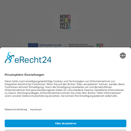
Impressum
|
Datenschutzerklärung
|
Barrierefreiheitserklärung
|
Kontakt
|
Intranet
Sauerland-Tourismus e.V.
Johannes-Hummel-Weg 1
57392
Schmallenberg
E: info@sauerland.com