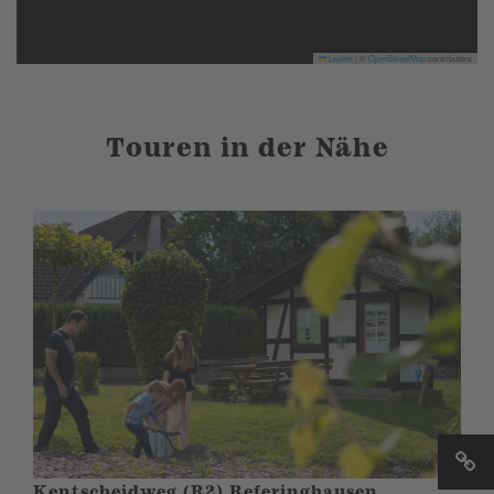
Leaflet
|
©
OpenStreetMap
contributors
Touren in der Nähe
Kentscheidweg (R2) Referinghausen