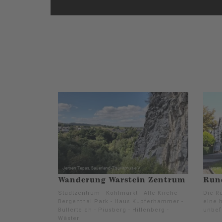
Wanderung Warstein Zentrum
Run
Stadtzentrum - Kohlmarkt - Alte Kirche -
Die Ru
Bergenthal Park - Haus Kupferhammer -
eine h
Bullerteich - Piusberg - Hillenberg -
unbef
Wäster