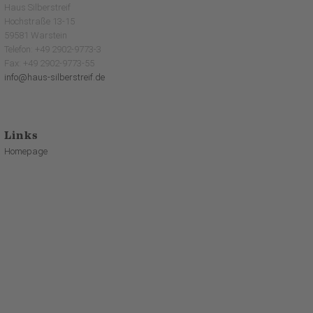
Haus Silberstreif
Hochstraße 13-15
59581 Warstein
Telefon: +49 2902-9773-3
Fax: +49 2902-9773-55
info@haus-silberstreif.de
Links
Homepage