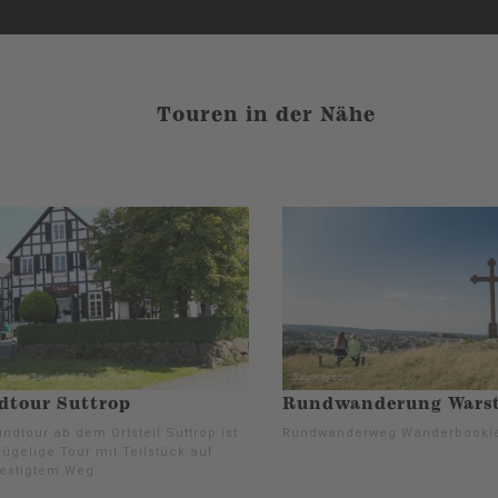
Touren in der Nähe
dtour Suttrop
Rundwanderung Warst
ndtour ab dem Ortsteil Suttrop ist
Rundwanderweg Wanderbookl
ügelige Tour mit Teilstück auf
estigtem Weg.