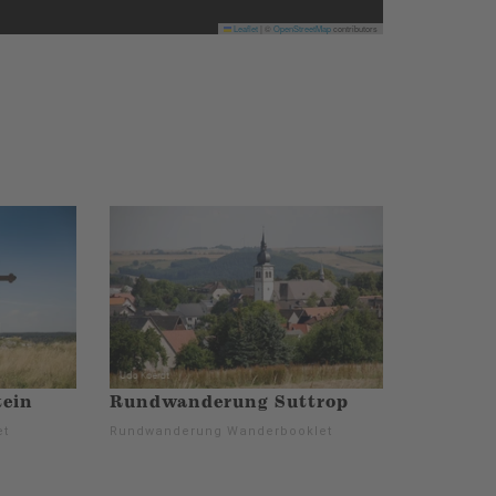
Leaflet
|
©
OpenStreetMap
contributors
ein
Rundwanderung Suttrop
et
Rundwanderung Wanderbooklet