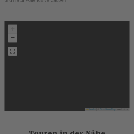
und Natur vollends verzaubern!
+
−
Leaflet
|
©
OpenStreetMap
contributors
Touren in der Nähe