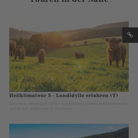
Heilklimatour 5 - Landidylle erfahren (T)
Züschen: Anspruchsvoller Heilklimaweg über die Haumecke
vorbei am Silbersee in Züschen