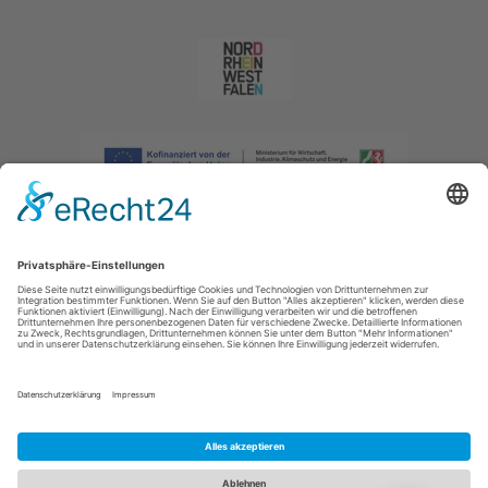
Impressum
|
Datenschutzerklärung
|
Barrierefreiheitserklärung
|
Kontakt
|
Intranet
Sauerland-Tourismus e.V.
Johannes-Hummel-Weg 1
57392
Schmallenberg
E: info@sauerland.com