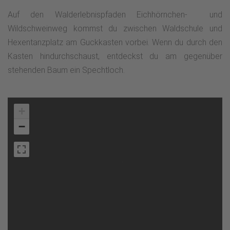
Auf den Walderlebnispfaden Eichhörnchen- und
Wildschweinweg kommst du zwischen Waldschule und
Hexentanzplatz am Guckkasten vorbei. Wenn du durch den
Kasten hindurchschaust, entdeckst du am gegenüber
stehenden Baum ein Spechtloch.
+
−