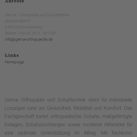
Adresse
Gierse - Orthopädie und Schuhtechnik
Weststraße 37
57392 Schmallenberg
Telefon: +49 (0) 2972 - 921130
info@gierse-orthopaedie.de
Links
Homepage
Gierse Orthopädie und Schuhtechnik steht für individuelle
Lösungen rund um Gesundheit, Mobilität und Komfort. Das
Fachgeschäft bietet orthopädische Schuhe, maßgefertigte
Einlagen, Schuhzurichtungen sowie moderne Hilfsmittel für
eine optimale Unterstützung im Alltag. Mit fachlicher