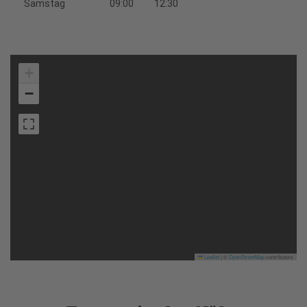
Samstag
09:00
12:30
+
−
Leaflet
|
©
OpenStreetMap
contributors