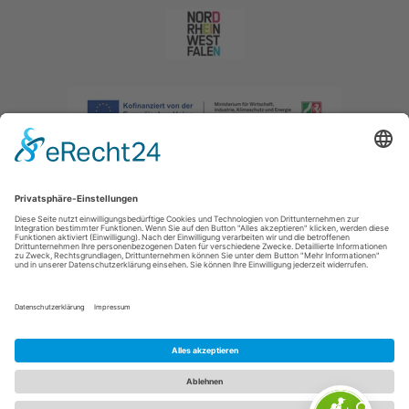
Impressum
|
Datenschutzerklärung
|
Barrierefreiheitserklärung
|
Kontakt
|
Intranet
Sauerland-Tourismus e.V.
Johannes-Hummel-Weg 1
57392
Schmallenberg
E: info@sauerland.com
Cookie-Einstellungen