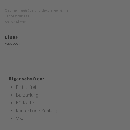
Gaumenfreu(n)de und deko, meer & mehr
Lennestraße 80
58762 Altena
Links
Facebook
Eigenschaften:
Eintritt frei
Barzahlung
EC-Karte
kontaktlose Zahlung
Visa