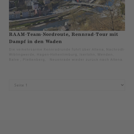
RAAM-Team-Nordroute, Rennrad-Tour mit
Dampf in den Waden
Die verkehrsarme Rennradrunde führt über Altena, Nachrodt-
Wiblingwerde, Hagen-Hohenlimburg, Iserlohn, Menden,
Balve , Plettenberg, Neuenrade wieder zurück nach Altena.