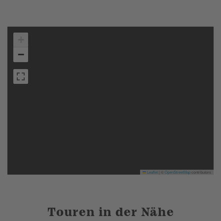
+
−
Leaflet
|
©
OpenStreetMap
contributors
Touren in der Nähe