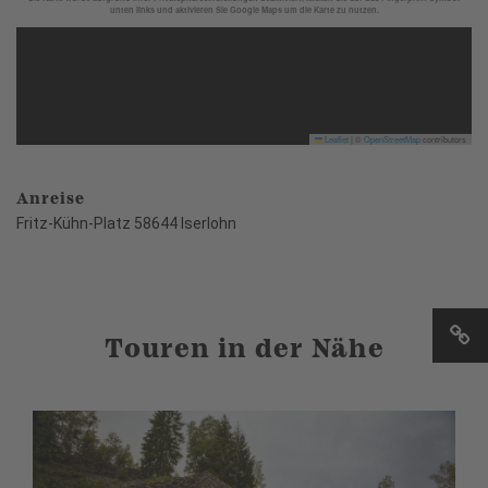
unten links und aktivieren Sie Google Maps um die Karte zu nutzen.
Leaflet
|
©
OpenStreetMap
contributors
Anreise
Fritz-Kühn-Platz 58644 Iserlohn
Touren in der Nähe