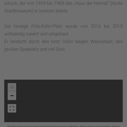
zurück, der von 1954 bis 1968 das „Haus der Heimat“ (heute
Stadtmuseum) in Iserlohn leitete.
Der heutige Fritz-Kühn-Platz wurde von 2016 bis 2018
aufwändig saniert und umgebaut.
Er besticht durch den rund 160m langen Wasserlauf, den
großen Spielplatz und viel Grün.
+
−
Die Karte wurde aufgrund Ihrer Privatsphäreeinstellungen deaktiviert, klicken Sie auf das Fingerprint Symbol