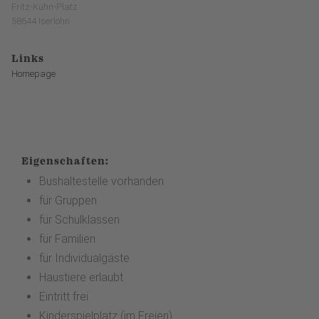
Fritz-Kühn-Platz
58644 Iserlohn
Links
Homepage
Eigenschaften:
Bushaltestelle vorhanden
für Gruppen
für Schulklassen
für Familien
für Individualgäste
Haustiere erlaubt
Eintritt frei
Kinderspielplatz (im Freien)