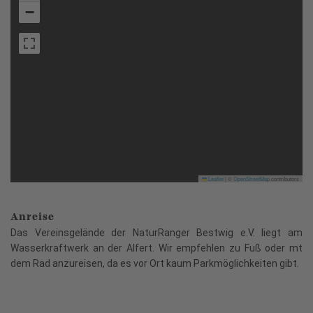
−
Leaflet
|
©
OpenStreetMap
contributors
Anreise
Das Vereinsgelände der NaturRanger Bestwig e.V. liegt am
Wasserkraftwerk an der Alfert. Wir empfehlen zu Fuß oder mt
dem Rad anzureisen, da es vor Ort kaum Parkmöglichkeiten gibt.