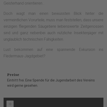
Geisterhand orientieren...
Doch wagt man einen bewussten Blick hinter die
vermeintlichen Vorurteile, muss man feststellen, dass unsere
einzigen fliegenden Säugetiere liebenswerte Zeitgenossen
sind und ganz nebenbei auch nützliche Insektenjäger mit
unglaublich technischen Fähigkeiten.
Lust bekommen auf eine spannende Exkursion ins
Fledermaus-Jagdgebiet?
Preise
Eintritt frei. Eine Spende für die Jugendarbeit des Vereins
wird gerne gesehen.
+