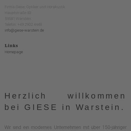
Firma Giese, Optiker und Hörakustik
Hauptstraße 83
59581 Warstein
Telefon: +49 2902 4448
info@giese-warstein.de
Links
Homepage
Herzlich willkommen
bei GIESE in Warstein.
Wir sind ein modernes Unternehmen mit über 150-jähriger