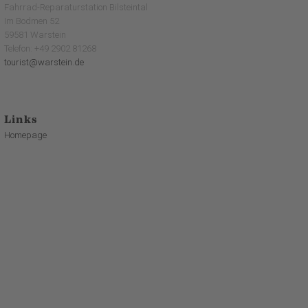
Fahrrad-Reparaturstation Bilsteintal
Im Bodmen 52
59581 Warstein
Telefon: +49 2902 81268
tourist@warstein.de
Links
Homepage