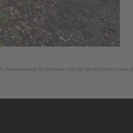
lierte Reparatursäule für Radfahrer. Man hat die Möglichkeit eine