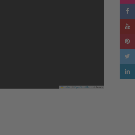
Leaflet
|
©
OpenStreetMap
contributors