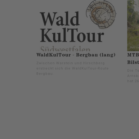
WaldKulTour - Bergbau (lang)
MTB
Bils
Zwischen Warstein und Hirschberg
erstreckt sich die WaldKulTour-Route
Die T
Bergbau.
Arnsb
hat 2