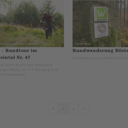
 – Rundtour im
Rundwanderung Bilste
teintal Nr. 47
Rundwanderung Wanderbookle
our führt durch den Naturpark
erger Wald, ist 17,9 km lang und
69 Höhenmeter.
1
2