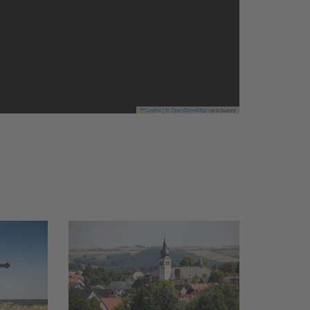
Leaflet
|
©
OpenStreetMap
contributors