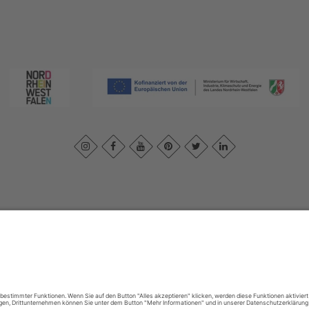
essum
|
Datenschutzerklärung
|
Barrierefreiheitserklärung
|
Kontakt
|
In
Sauerland-Tourismus e.V.
Johannes-Hummel-Weg 1
57392
Schmallenberg
E: info@sauerland.com