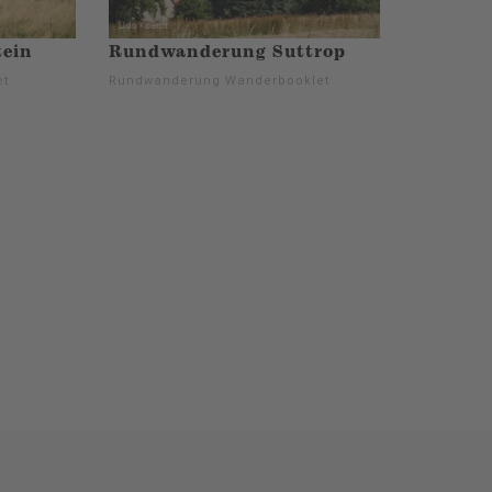
ein
Rundwanderung Suttrop
et
Rundwanderung Wanderbooklet