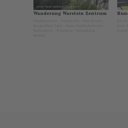
Wanderung Warstein Zentrum
Run
Stadtzentrum - Kohlmarkt - Alte Kirche -
Die Ru
Bergenthal Park - Haus Kupferhammer -
eine h
Bullerteich - Piusberg - Hillenberg -
unbef
Wäster