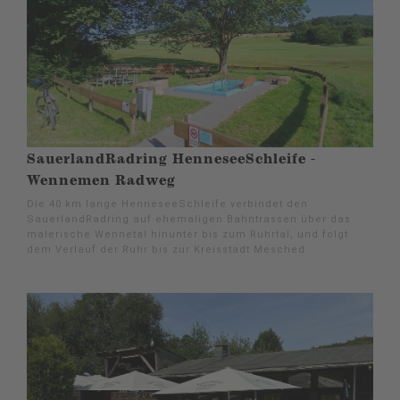
SauerlandRadring HenneseeSchleife -
Wennemen Radweg
Die 40 km lange HenneseeSchleife verbindet den
SauerlandRadring auf ehemaligen Bahntrassen über das
malerische Wennetal hinunter bis zum Ruhrtal, und folgt
dem Verlauf der Ruhr bis zur Kreisstadt Mesched