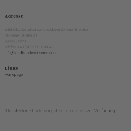
Adresse
E-Bike-Ladestation Landbäckerei Sommer Bremke
Mindener Straße 31
59889 Eslohe
Telefon: +49 (0) 2973 - 818047
info@landbaeckerei-sommer.de
Links
Homepage
3 kostenlose Lademöglichkeiten stehen zur Verfügung.