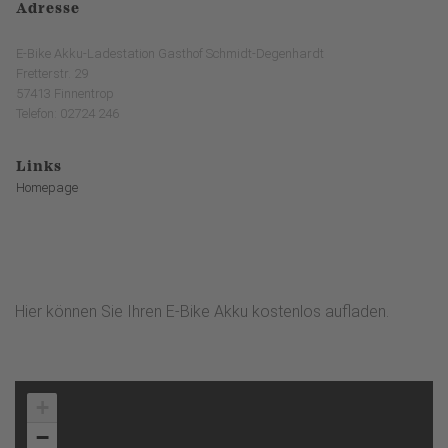
Adresse
E-Bike Akku-Ladestation Gasthof Schmidt-Degenhardt
Fretterstr. 29
57413 Finnentrop
Telefon: 02724 246
Links
Homepage
Hier können Sie Ihren E-Bike Akku kostenlos aufladen.
+
−