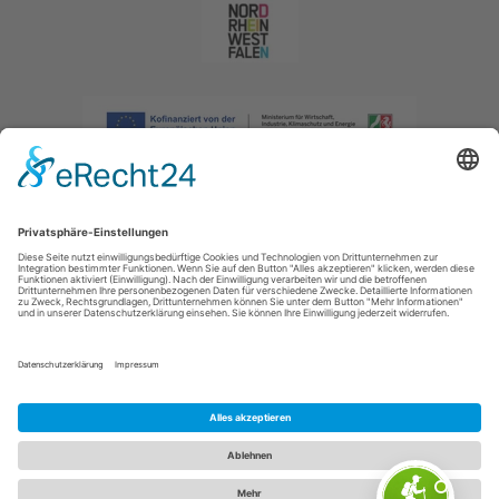
Impressum
|
Datenschutzerklärung
|
Barrierefreiheitserklärung
|
Kontakt
|
Intranet
Sauerland-Tourismus e.V.
Johannes-Hummel-Weg 1
57392
Schmallenberg
E: info@sauerland.com
Cookie-Einstellungen