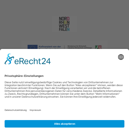
Impressum
|
Datenschutzerklärung
|
Barrierefreiheitserklärung
|
Kontakt
|
Intranet
Sauerland-Tourismus e.V.
Johannes-Hummel-Weg 1
57392
Schmallenberg
E: info@sauerland.com