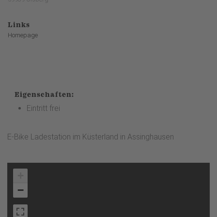
Links
Homepage
Eigenschaften:
Eintritt frei
E-Bike Ladestation im Küsterland in Assinghausen
+
−