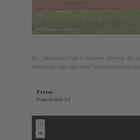
Der Calisthenics Park in Warstein ist hinter den
Klimmzüge oder nach einer Runde Basketball ein pa
Preise
Freier Eintritt: 0 €
+
−