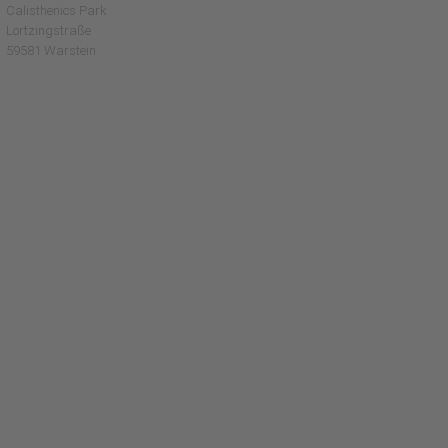
Calisthenics Park
Lortzingstraße
59581 Warstein