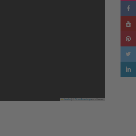
Leaflet
|
©
OpenStreetMap
contributors