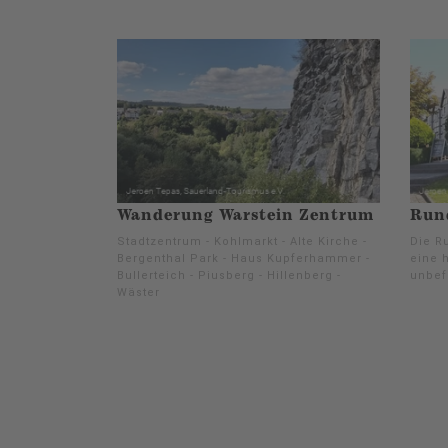
Wanderung Warstein Zentrum
Run
Stadtzentrum - Kohlmarkt - Alte Kirche -
Die Ru
Bergenthal Park - Haus Kupferhammer -
eine h
Bullerteich - Piusberg - Hillenberg -
unbef
Wäster