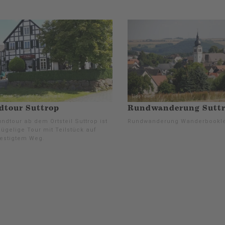
dtour Suttrop
Rundwanderung Sutt
ndtour ab dem Ortsteil Suttrop ist
Rundwanderung Wanderbookle
ügelige Tour mit Teilstück auf
estigtem Weg.