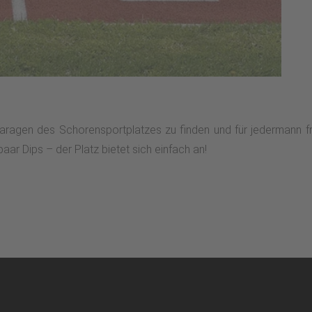
 Garagen des Schorensportplatzes zu finden und für jedermann f
ar Dips – der Platz bietet sich einfach an!