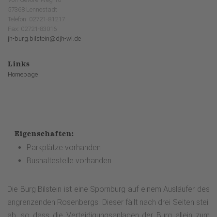
57368 Lennestadt
Telefon: 02721-81217
Fax: 02721-83016
jh-burg.bilstein@djh-wl.de
Links
Homepage
Eigenschaften:
Parkplätze vorhanden
Bushaltestelle vorhanden
Die Burg Bilstein ist eine Spornburg auf einem Ausläufer des
angrenzenden Rosenbergs. Dieser fällt nach drei Seiten steil
ab, so dass die Verteidigungsanlagen der Burg allein zum