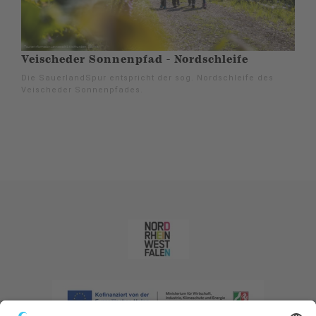
Veischeder Sonnenpfad - Nordschleife
Die SauerlandSpur entspricht der sog. Nordschleife des
Veischeder Sonnenpfades.