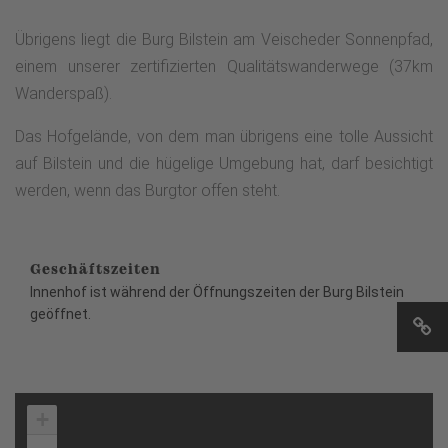
Übrigens liegt die Burg Bilstein am Veischeder Sonnenpfad,
einem unserer zertifizierten Qualitätswanderwege (37km
Wanderspaß).
Das Hofgelände, von dem man übrigens eine tolle Aussicht
auf Bilstein und die hügelige Umgebung hat, darf besichtigt
werden, wenn das Burgtor offen steht.
Geschäftszeiten
Innenhof ist während der Öffnungszeiten der Burg Bilstein
geöffnet.
+