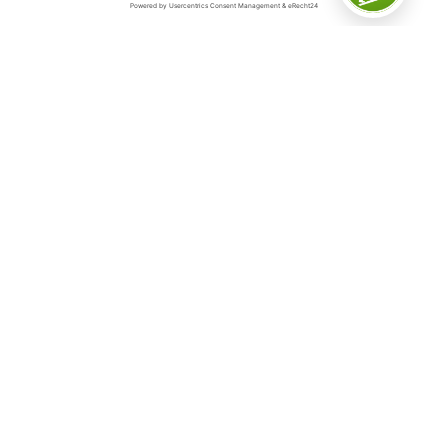
Das Sauerland
Das Sauerland ist „Deutschlands inspirierende
Outdoorregion“ – und das aus gutem Grund. Denn auf
5.000 Quadratkilometern in der schwingenden
Mittelgebirgslandschaft, geprägt von dichten Wäldern,
weiten Wiesen und klaren Seen, gibt es so viele
Möglichkeiten für Erlebnisse aller Art.
Hier befindet sich die erste und größte