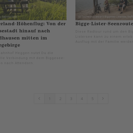
rland-Höhenflug: Von der
Bigge-Lister-Seenrout
estadt hinauf nach
Diese Radtour rund um den Bi
Listersee kann zu einem erle
dhausen mitten im
Ausflug mit der Familie werde
egebirge
ahnhof Heggen nutzt Du die
lle Verbindung mit dem Biggesee-
ss nach Attendorn.
1
2
3
4
5