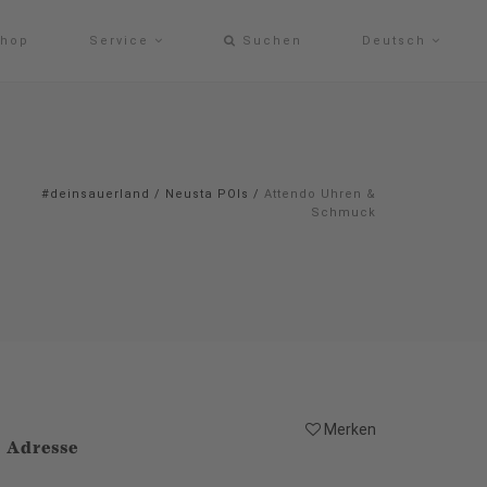
hop
Service
Suchen
Deutsch
#deinsauerland
/
Neusta POIs
/
Attendo Uhren &
Schmuck
Merken
Adresse