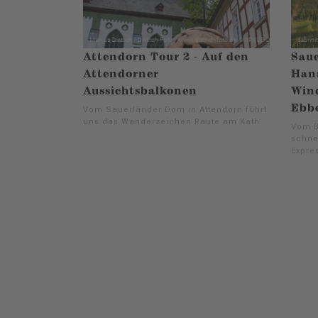
Attendorn Tour 2 - Auf den
Saue
Attendorner
Hans
Aussichtsbalkonen
Win
Ebb
Vom Sauerländer Dom in Attendorn führt
uns das Wanderzeichen Raute am Kath.
Vom B
schne
Expre