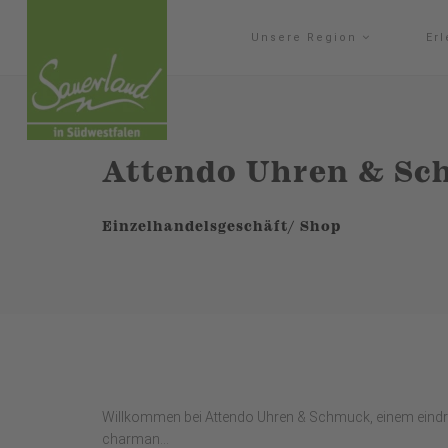
Unsere Region
Er
Attendo Uhren & S
Einzelhandelsgeschäft/ Shop
Willkommen bei Attendo Uhren & Schmuck, einem eindru
charman...