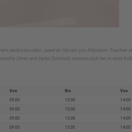
inem eindrucksvollen Juwel im Herzen von Attendorn. Tauchen ein
ische Uhren und zarter Schmuck vereinen sich hier in einer Kolle
Von
Bis
Von
09:00
13:00
14:00
09:00
13:00
14:00
09:00
13:00
14:00
09:00
13:00
14:00