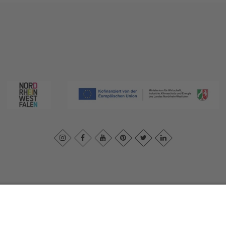
essum
|
Datenschutzerklärung
|
Barrierefreiheitserklärung
|
Kontakt
|
In
Sauerland-Tourismus e.V.
Johannes-Hummel-Weg 1
57392
Schmallenberg