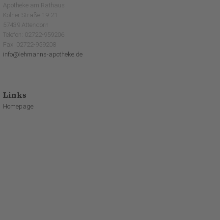
Apotheke am Rathaus
Kölner Straße 19-21
57439 Attendorn
Telefon: 02722-959206
Fax: 02722-959208
info@lehmanns-apotheke.de
Links
Homepage