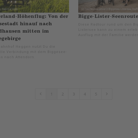
rland-Höhenflug: Von der
Bigge-Lister-Seenrout
estadt hinauf nach
Diese Radtour rund um den Bi
Listersee kann zu einem erle
dhausen mitten im
Ausflug mit der Familie werde
egebirge
ahnhof Heggen nutzt Du die
lle Verbindung mit dem Biggesee-
ss nach Attendorn.
1
2
3
4
5