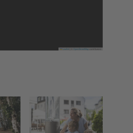
Leaflet
|
©
OpenStreetMap
contributors