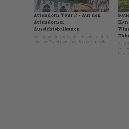
Attendorn Tour 2 - Auf den
Saue
Attendorner
Hans
Aussichtsbalkonen
Win
Ebb
Vom Sauerländer Dom in Attendorn führt
uns das Wanderzeichen Raute am Kath.
Vom B
schne
Expre