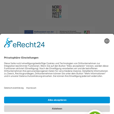
Impressum
|
Datenschutzerklärung
|
Barrierefreiheitserklärung
|
Kontakt
|
Intranet
Sauerland-Tourismus e.V.
Johannes-Hummel-Weg 1
57392
Schmallenberg
E: info@sauerland.com
Cookie-Einstellungen