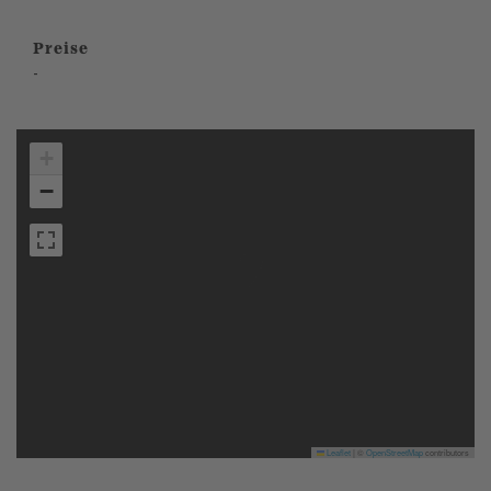
Preise
-
+
−
Leaflet
|
©
OpenStreetMap
contributors