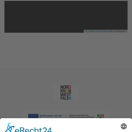
Leaflet
|
©
OpenStreetMap
contributors