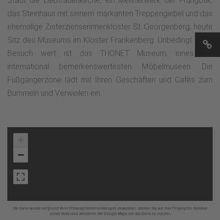
Stadt die Liebfrauenkirche, ein Meisterwerk der Frühgotik,
das Steinhaus mit seinem markanten Treppengiebel und das
ehemalige Zisterzienserinnenkloster St. Georgenberg, heute
Sitz des Museums im Kloster Frankenberg. Unbedingt einen
Besuch wert ist das THONET Museum, eines der
international bemerkenswertesten Möbelmuseen. Die
Fußgängerzone lädt mit Ihren Geschäften und Cafés zum
Bummeln und Verweilen ein.
+
−
Die Karte wurde aufgrund Ihrer Privatsphäreeinstellungen deaktiviert, klicken Sie auf das Fingerprint Symbol
unten links und aktivieren Sie Google Maps um die Karte zu nutzen.