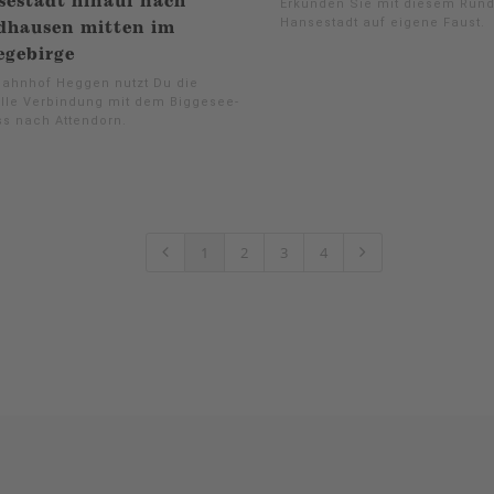
estadt hinauf nach
Erkunden Sie mit diesem Run
Hansestadt auf eigene Faust.
dhausen mitten im
egebirge
ahnhof Heggen nutzt Du die
lle Verbindung mit dem Biggesee-
ss nach Attendorn.
1
2
3
4