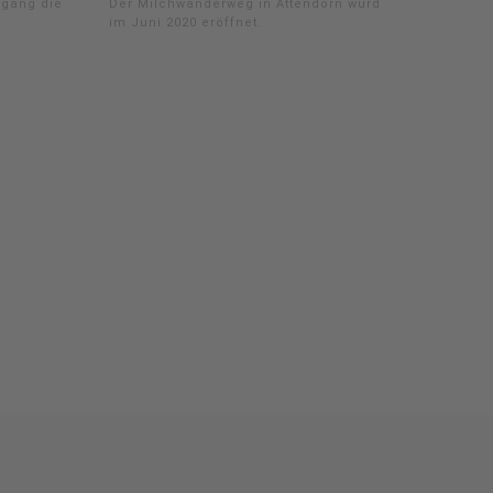
dgang die
Der Milchwanderweg in Attendorn wurde
im Juni 2020 eröffnet.