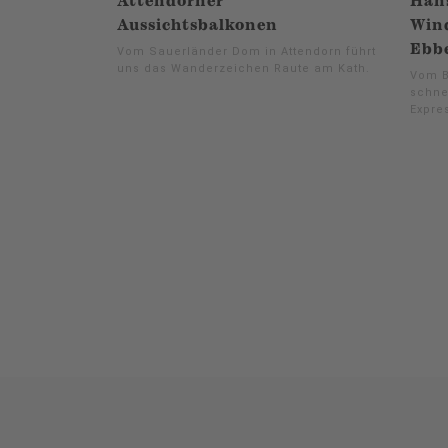
Attendorner
Hans
Aussichtsbalkonen
Win
Ebb
Vom Sauerländer Dom in Attendorn führt
uns das Wanderzeichen Raute am Kath.
Vom B
schne
Expre