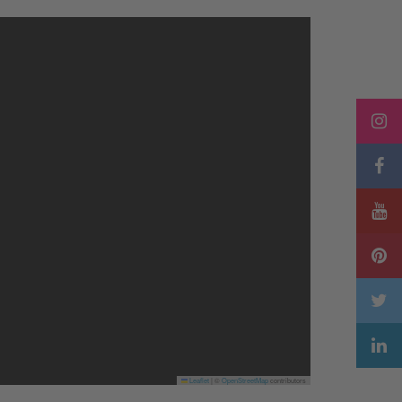
Leaflet
|
©
OpenStreetMap
contributors