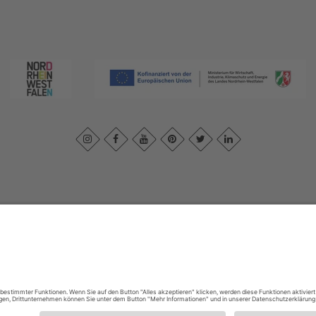
essum
|
Datenschutzerklärung
|
Barrierefreiheitserklärung
|
Kontakt
|
In
Sauerland-Tourismus e.V.
Johannes-Hummel-Weg 1
57392
Schmallenberg
E: info@sauerland.com