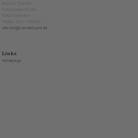
Ahauser Stausee
Finnentroper Straße
57439 Attendorn
Telefon: 0201-1782669
info.mm@ruhrverband.de
Links
Homepage