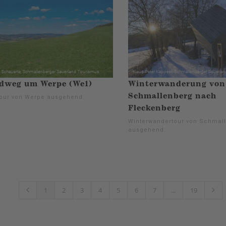
dweg um Werpe (We1)
Winterwanderung von
Schmallenberg nach
our von Werpe ausgehend.
Fleckenberg
Winterwandertour von Schmal
ausgehend.
1
2
3
4
5
6
7
...
19