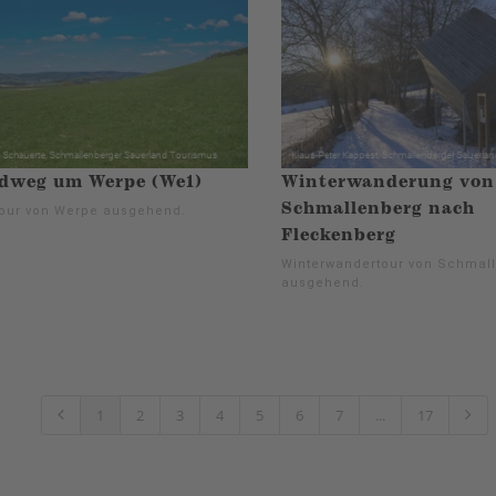
dweg um Werpe (We1)
Winterwanderung von
Schmallenberg nach
our von Werpe ausgehend.
Fleckenberg
Winterwandertour von Schmal
ausgehend.
1
2
3
4
5
6
7
...
17