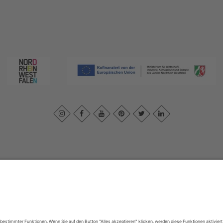
essum
|
Datenschutzerklärung
|
Barrierefreiheitserklärung
|
Kontakt
|
In
Sauerland-Tourismus e.V.
Johannes-Hummel-Weg 1
57392
Schmallenberg
E: info@sauerland.com