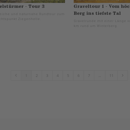
elstürmer - Tour 3
Graveltour 1 - Vom hö
Berg ins tiefste Tal
eiche und naturnahe Rundtour zum
chtspunkt Ziegenhelle.
Gravelrunde mit einer Länge v
km rund um Winterberg.
1
2
3
4
5
6
7
...
11