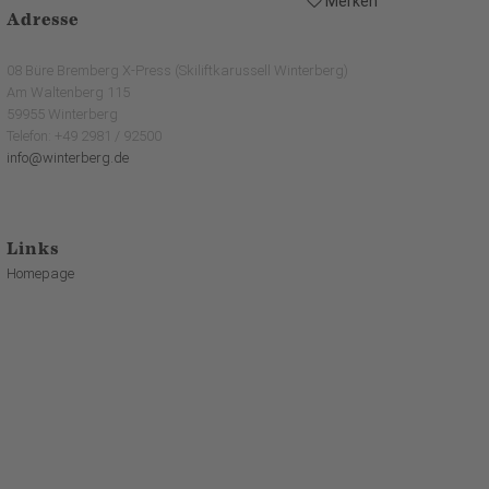
Merken
Adresse
08 Büre Bremberg X-Press (Skiliftkarussell Winterberg)
Am Waltenberg 115
59955 Winterberg
Telefon: +49 2981 / 92500
info@winterberg.de
Links
Homepage