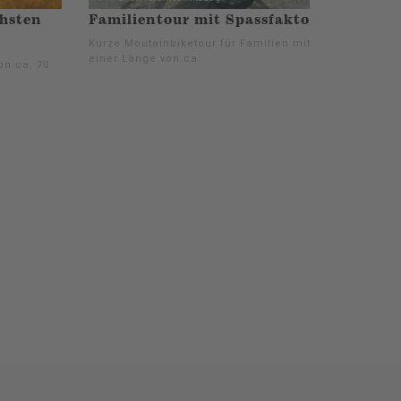
chsten
Familientour mit Spassfaktor
Kurze Moutainbiketour für Familien mit
einer Länge von ca.
on ca. 70