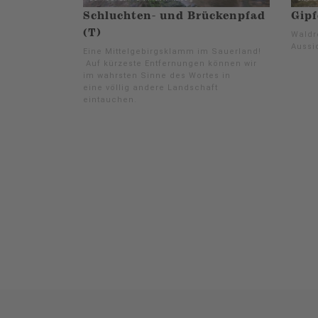
Schluchten- und Brückenpfad
Gipf
(T)
Waldr
Aussi
Eine Mittelgebirgsklamm im Sauerland!
Auf kürzeste Entfernungen können wir
im wahrsten Sinne des Wortes in
eine völlig andere Landschaft
eintauchen.