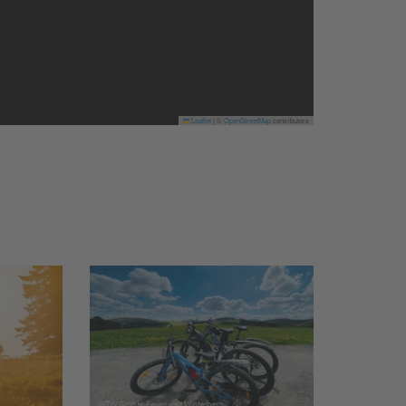
Leaflet
|
©
OpenStreetMap
contributors