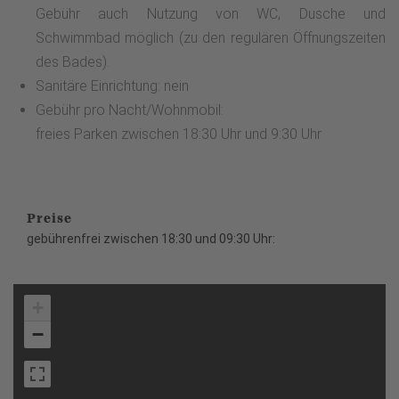
Gebühr auch Nutzung von WC, Dusche und
Schwimmbad möglich (zu den regulären Öffnungszeiten
des Bades).
Sanitäre Einrichtung: nein
Gebühr pro Nacht/Wohnmobil:
freies Parken zwischen 18:30 Uhr und 9:30 Uhr
Preise
gebührenfrei zwischen 18:30 und 09:30 Uhr:
+
−