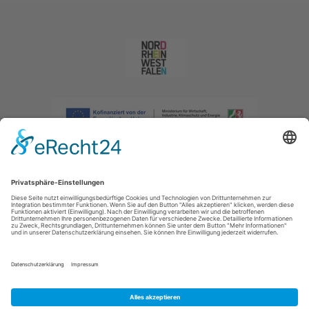
Impressum
|
Datenschutzerklärung
|
Barrierefreiheitserklärung
|
Kontakt
|
Intranet
Sauerland-Tourismus e.V.
Johannes-Hummel-Weg 1
57392
Schmallenberg
E: info@sauerland.com