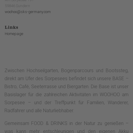
59846 Sundern
woohoo@sks-germany.com
Links
Homepage
Zwischen Hochseilgarten, Bogenparcours und Bootssteg,
direkt am Ufer des Sorpesees befindet sich unsere BASE –
Bistro, Café, Seeterrasse und Biergarten. Die Base ist unser
Basislager für die zahlreichen Aktivitäten im WOOHOO am
Sorpesee – und der Treffpunkt für Familien, Wanderer,
Radfahrer und alle Naturliebhaber.
Gemeinsam FOOD & DRINKS in der Natur zu genießen –
was kann mehr entschleunigen und den eigenen Akku