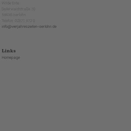
Wilde Ente
Seilerwaldstraße 10
58636 Iserlohn
Telefon: 02371 972 0
info@vierjahreszeiten-iserlohn.de
Links
Homepage