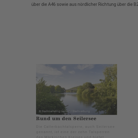
über die A46 sowie aus nördlicher Richtung über die B
Rund um den Seilersee
Die Callerbachtalsperre, auch Seilersee
genannt, ist eine der zehn Talsperren
des Märkischen Kreises und bietet