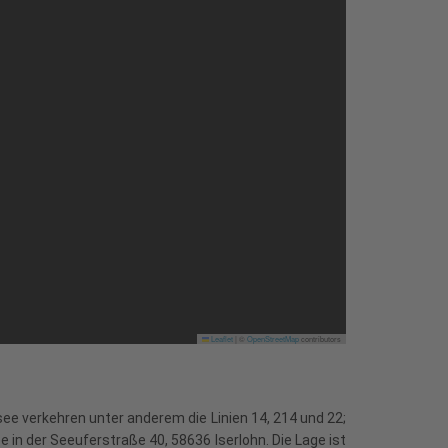
Leaflet
|
©
OpenStreetMap
contributors
see verkehren unter anderem die Linien 14, 214 und 22;
e in der Seeuferstraße 40, 58636 Iserlohn. Die Lage ist