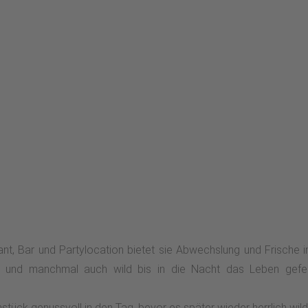
nt, Bar und Partylocation bietet sie Abwechslung und Frische in
ds und manchmal auch wild bis in die Nacht das Leben gef
stück genussvoll in den Tag, bevor es später wieder herrlich wil