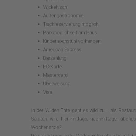
Wickeltisch
Außengastronomie
Tischreservierung möglich
Parkmöglichkeit am Haus
Kinderhochstuhl vorhanden
American Express
Barzahlung
EC-Karte
Mastercard
Überweisung
Visa
In der Wilden Ente geht es wild zu – als Restaura
Salaten wird hier mittags, nachmittags, aben
Wochenende?
Da startet man in der Wilden Ente schon beim Früh