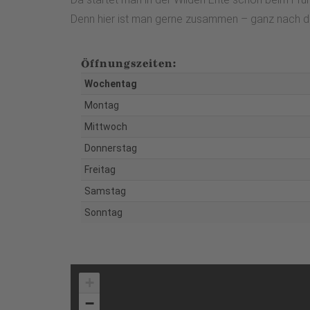
Denn hier ist man gerne zusammen – ganz nach dem 
Öffnungszeiten:
Wochentag
Montag
Mittwoch
Donnerstag
Freitag
Samstag
Sonntag
+
−