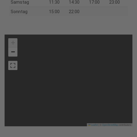
Samstag
11:30
14:30
17:00
23:00
Sonntag
15:00
22:00
+
−
Leaflet
|
©
OpenStreetMap
contributors