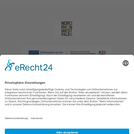
Impressum
|
Datenschutzerklärung
|
Barrierefreiheitserklärung
|
Kontakt
|
Intranet
Sauerland-Tourismus e.V.
Johannes-Hummel-Weg 1
57392
Schmallenberg