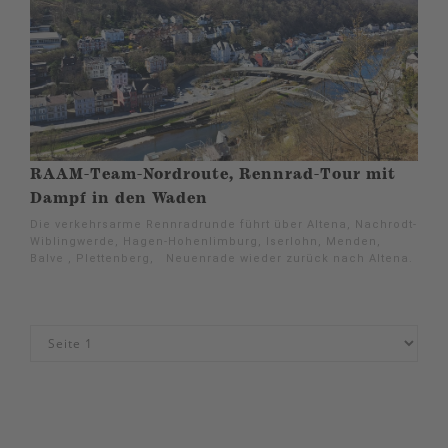
RAAM-Team-Nordroute, Rennrad-Tour mit
Dampf in den Waden
Die verkehrsarme Rennradrunde führt über Altena, Nachrodt-
Wiblingwerde, Hagen-Hohenlimburg, Iserlohn, Menden,
Balve , Plettenberg, Neuenrade wieder zurück nach Altena.