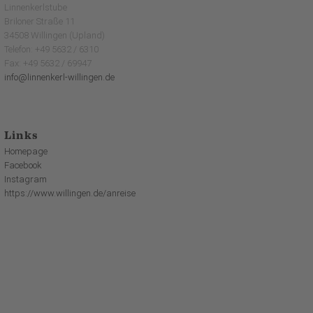
Linnenkerlstube
Briloner Straße 11
34508 Willingen (Upland)
Telefon: +49 5632 / 6310
Fax: +49 5632 / 69947
info@linnenkerl-willingen.de
Links
Homepage
Facebook
Instagram
https://www.willingen.de/anreise