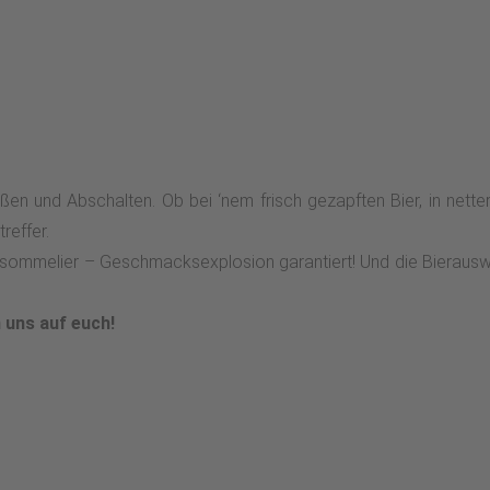
ßen und Abschalten. Ob bei ‘nem frisch gezapften Bier, in ne
reffer.
rsommelier – Geschmacksexplosion garantiert! Und die Bierauswahl
 uns auf euch!