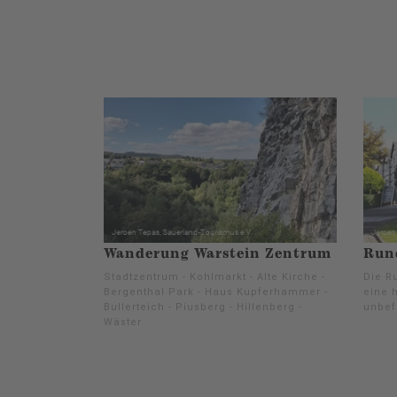
Wanderung Warstein Zentrum
Run
Stadtzentrum - Kohlmarkt - Alte Kirche -
Die Ru
Bergenthal Park - Haus Kupferhammer -
eine h
Bullerteich - Piusberg - Hillenberg -
unbef
Wäster