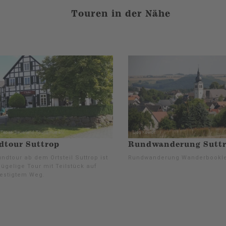
Touren in der Nähe
dtour Suttrop
Rundwanderung Sutt
ndtour ab dem Ortsteil Suttrop ist
Rundwanderung Wanderbookle
ügelige Tour mit Teilstück auf
estigtem Weg.