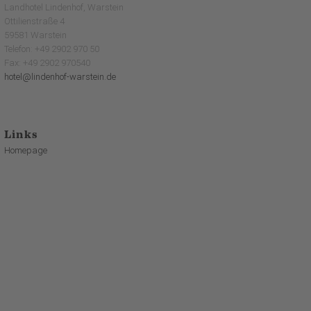
Landhotel Lindenhof, Warstein
Ottilienstraße 4
59581 Warstein
Telefon: +49 2902 970 50
Fax: +49 2902 970540
hotel@lindenhof-warstein.de
Links
Homepage