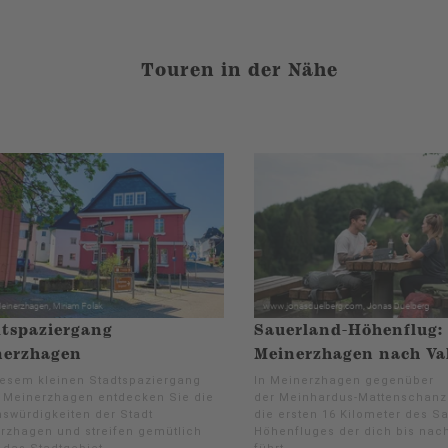
Touren in der Nähe
tspaziergang
Sauerland-Höhenflug:
nerzhagen
Meinerzhagen nach Va
iesem kleinen Stadtspaziergang
In Meinerzhagen gegenüber
 Meinerzhagen entdecken Sie die
der Meinhardus-Mattenschanze
swürdigkeiten der Stadt
die ersten 16 Kilometer des S
rzhagen und streifen gemütlich
Höhenfluges der dich bis nach