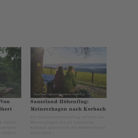
 Von
Sauerland-Höhenflug:
lbert
Meinerzhagen nach Korbach
Der Sauerland-Höhenflug verläuft von
 starten
Meinerzhagen bis ins hessische
auerland-
Korbach quer durch die Wanderregion
 Valbert
Sauerland.