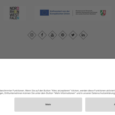
essum
|
Datenschutzerklärung
|
Barrierefreiheitserklärung
|
Kontakt
|
In
Sauerland-Tourismus e.V.
Johannes-Hummel-Weg 1
57392
Schmallenberg
E: info@sauerland.com
Cookie-Einstellungen