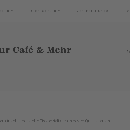
leben
Übernachten
Veranstaltungen
S
ur Café & Mehr
#
 frisch hergestellte Eisspezialitäten in bester Qualität aus n...