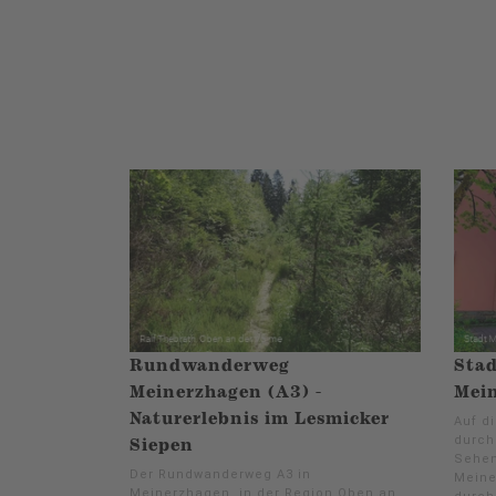
Rundwanderweg
Stad
Meinerzhagen (A3) -
Mei
Naturerlebnis im Lesmicker
Auf d
durch
Siepen
Sehen
Der Rundwanderweg A3 in
Meine
Meinerzhagen, in der Region Oben an