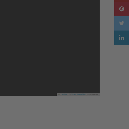
Leaflet
|
©
OpenStreetMap
contributors