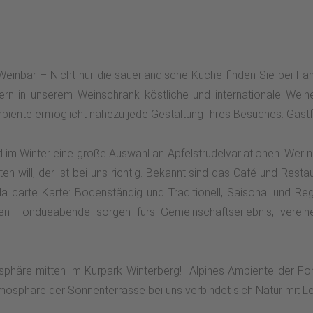
Weinbar – Nicht nur die sauerländische Küche finden Sie bei Fa
rn in unserem Weinschrank köstliche und internationale Weine.
mbiente ermöglicht nahezu jede Gestaltung Ihres Besuches. Gastf
 im Winter eine große Auswahl an Apfelstrudelvariationen. Wer n
n will, der ist bei uns richtig. Bekannt sind das Café und Rest
a carte Karte: Bodenständig und Traditionell, Saisonal und Regi
n Fondueabende sorgen fürs Gemeinschaftserlebnis, vereinen
sphäre mitten im Kurpark Winterberg! Alpines Ambiente der Fon
tmosphäre der Sonnenterrasse bei uns verbindet sich Natur mit Le