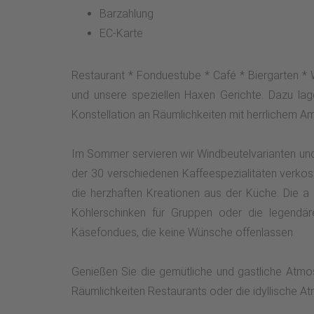
Barzahlung
EC-Karte
Restaurant * Fonduestube * Café * Biergarten * 
und unsere speziellen Haxen Gerichte. Dazu lage
Konstellation an Räumlichkeiten mit herrlichem A
Im Sommer servieren wir Windbeutelvarianten und
der 30 verschiedenen Kaffeespezialitäten verkoste
die herzhaften Kreationen aus der Küche. Die a l
Köhlerschinken für Gruppen oder die legendäre
Käsefondues, die keine Wünsche offenlassen.
Genießen Sie die gemütliche und gastliche Atmo
Räumlichkeiten Restaurants oder die idyllische A