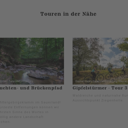
Touren in der Nähe
uchten- und Brückenpfad
Gipfelstürmer - Tour 3
Waldreiche und naturnahe Ru
Aussichtspunkt Ziegenhelle.
Mittelgebirgsklamm im Sauerland!
ürzeste Entfernungen können wir
hrsten Sinne des Wortes in
völlig andere Landschaft
uchen.