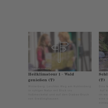
Heilklimatour 1 - Wald
Schl
genießen (T)
(T)
Winterberg: Leichter Weg am Kuhlenberg
Eine 
in ruhiger Natur mit Blick ins
Auf k
Voßmecketal und auf den Diabas-Bruch
im wa
von Siedlinghausen
eine 
einta