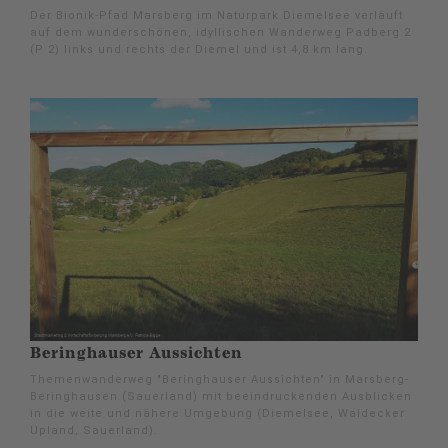
Der Bionik-Pfad Marsberg im Naturpark Diemelsee verläuft
auf dem wunderschönen, idyllischen Wanderweg Padberg 2
(P 2) links und rechts der Diemel und ist 4,8 km lang.
Beringhauser Aussichten
Themenwanderweg "Beringhauser Aussichten" in Marsberg-
Beringhausen (Sauerland) mit beeindruckenden Ausblicken
in die weite und nähere Umgebung (Diemelsee, Waldecker
Upland, Sauerland).