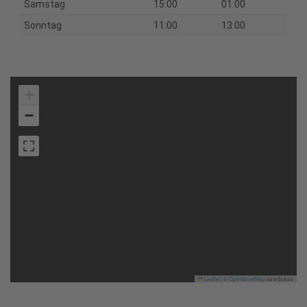
Samstag
15:00
01:00
Sonntag
11:00
13:00
+
−
Leaflet
|
©
OpenStreetMap
contributors