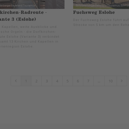
kirchen-Radroute -
Fuchsweg Eslohe
ante 3 (Eslohe)
Der Fuchsweg Eslohe führt auf
Strecke von 5 km um den Reh
e Kapellen, weite Ausblicke und
ische Orgeln - die Dorfkirchen-
ute Eslohe (Variante 3) verbindet
samt 13 Kirchen und Kapellen in
erienregion Eslohe.
1
2
3
4
5
6
7
...
10