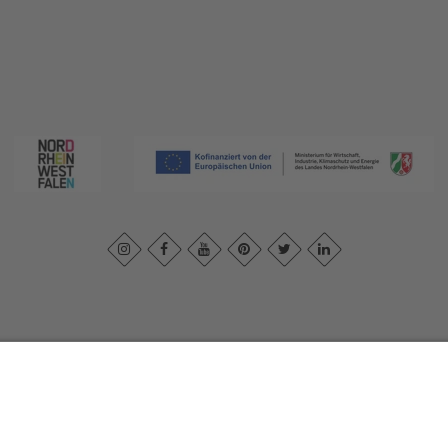
essum
|
Datenschutzerklärung
|
Barrierefreiheitserklärung
|
Kontakt
|
In
Sauerland-Tourismus e.V.
Johannes-Hummel-Weg 1
57392
Schmallenberg