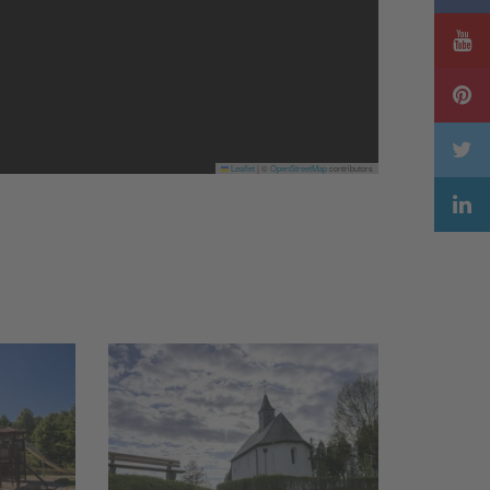
Leaflet
|
©
OpenStreetMap
contributors