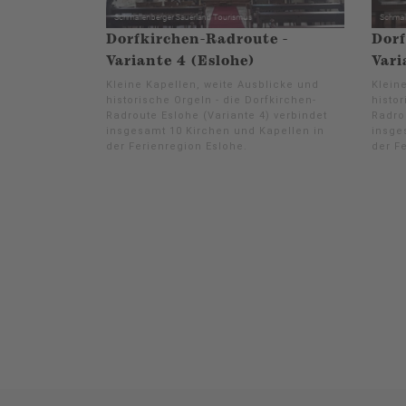
Dorfkirchen-Radroute -
Dorf
Variante 4 (Eslohe)
Vari
Kleine Kapellen, weite Ausblicke und
Klein
historische Orgeln - die Dorfkirchen-
histor
Radroute Eslohe (Variante 4) verbindet
Radro
insgesamt 10 Kirchen und Kapellen in
insge
der Ferienregion Eslohe.
der F