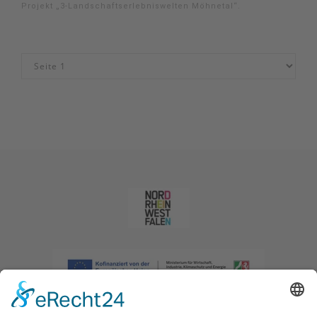
Projekt „3-Landschaftserlebniswelten Möhnetal“.