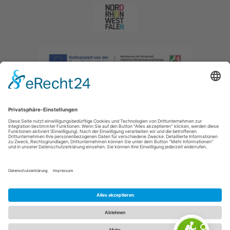
Impressum
|
Datenschutzerklärung
|
Barrierefreiheitserklärung
|
Kontakt
|
Intranet
Sauerland-Tourismus e.V.
Johannes-Hummel-Weg 1
57392
Schmallenberg
E: info@sauerland.com
Cookie-Einstellungen