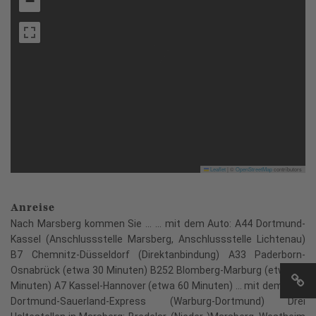
−
Leaflet
|
©
OpenStreetMap
contributors
Anreise
Nach Marsberg kommen Sie ... ... mit dem Auto: A44 Dortmund-
Kassel (Anschlussstelle Marsberg, Anschlussstelle Lichtenau)
B7 Chemnitz-Düsseldorf (Direktanbindung) A33 Paderborn-
Osnabrück (etwa 30 Minuten) B252 Blomberg-Marburg (etwa 20
Minuten) A7 Kassel-Hannover (etwa 60 Minuten) ... mit dem Zug:
Dortmund-Sauerland-Express (Warburg-Dortmund) Drei