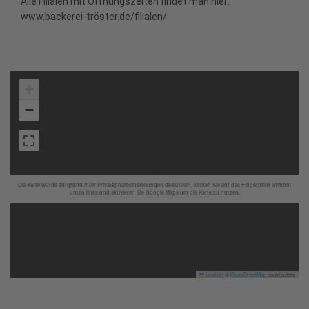
Alle Filialen mit Öffnungszeiten findet man hier:
www.bäckerei-tröster.de/filialen/
+
−
Die Karte wurde aufgrund Ihrer Privatsphäreeinstellungen deaktiviert, klicken Sie auf das Fingerprint Symbol
unten links und aktivieren Sie Google Maps um die Karte zu nutzen.
Leaflet
|
©
OpenStreetMap
contributors