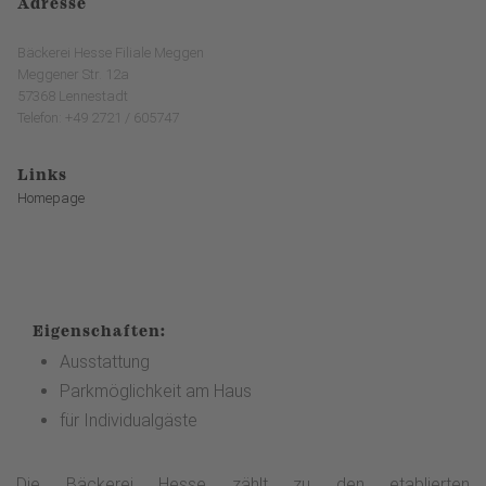
Adresse
Bäckerei Hesse Filiale Meggen
Meggener Str. 12a
57368 Lennestadt
Telefon: +49 2721 / 605747
Links
Homepage
Eigenschaften:
Ausstattung
Parkmöglichkeit am Haus
für Individualgäste
Die Bäckerei Hesse zählt zu den etablierten