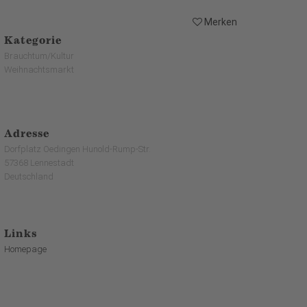
Merken
Kategorie
Brauchtum/Kultur
Weihnachtsmarkt
Adresse
Dorfplatz Oedingen Hunold-Rump-Str.
57368 Lennestadt
Deutschland
Links
Homepage