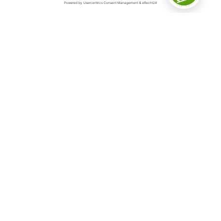
Das Sauerland
Das Sauerland ist „Deutschlands inspirierende
Outdoorregion“ – und das aus gutem Grund. Denn auf
5.000 Quadratkilometern in der schwingenden
Mittelgebirgslandschaft, geprägt von dichten Wäldern,
weiten Wiesen und klaren Seen, gibt es so viele
Möglichkeiten für Erlebnisse aller Art.
Hier befindet sich die erste und größte