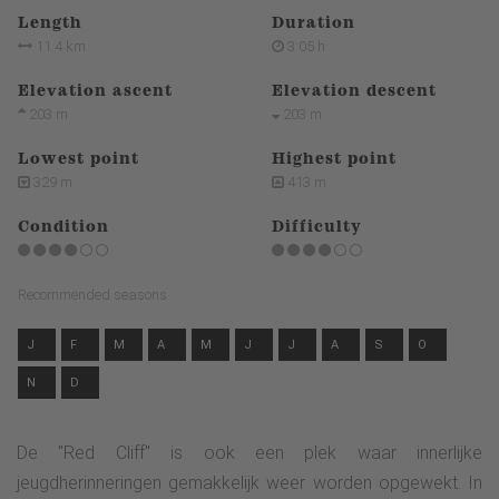
Length
Duration
11.4 km
3:05 h
Elevation ascent
Elevation descent
203 m
203 m
Lowest point
Highest point
329 m
413 m
Condition
Difficulty
Recommended seasons
J
F
M
A
M
J
J
A
S
O
N
D
De "Red Cliff" is ook een plek waar innerlijke
jeugdherinneringen gemakkelijk weer worden opgewekt. In