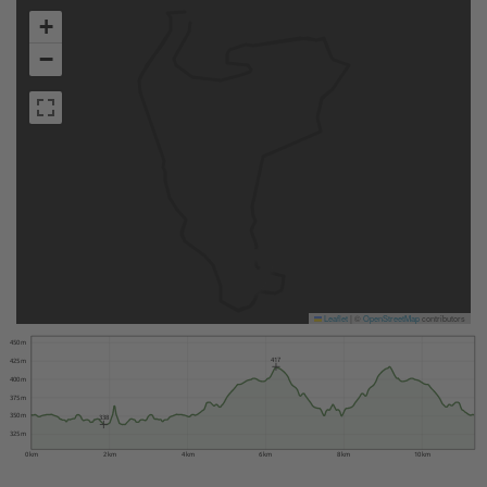
+
−
Leaflet
|
©
OpenStreetMap
contributors
450 m
417
425 m
400 m
375 m
350 m
338
325 m
0 km
2 km
4 km
6 km
8 km
10 km