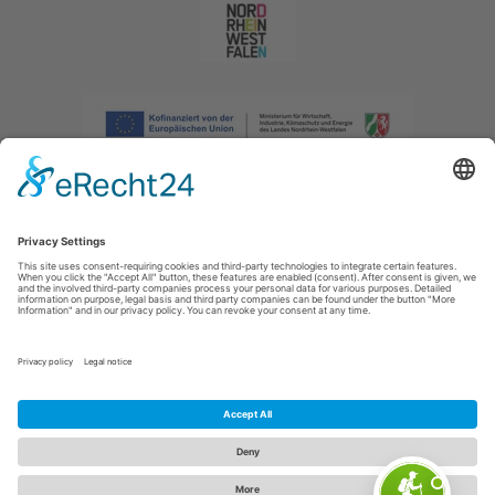
Afdruk
|
Privacybeleid
|
Verklaring van toegankelijkheid
|
Neem
contact met ons op
|
Intranet
Sauerland-Tourismus e.V.
Johannes-Hummel-Weg 1
57392
Schmallenberg
E: info@sauerland.com
Cookie-Einstellungen