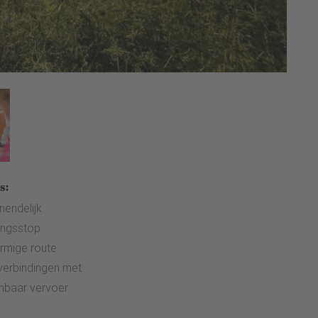
s:
iendelijk
singsstop
ormige route
erbindingen met
nbaar vervoer