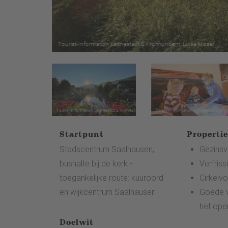
Startpunt
Propertie
Stadscentrum Saalhausen,
Gezinsvr
bushalte bij de kerk -
Verfris
toegankelijke route: kuuroord
Cirkelv
en wijkcentrum Saalhausen
Goede v
het ope
Doelwit