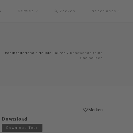
p
Service
Zoeken
Nederlands
#deinsauerland
/
Neusta Touren
/
Rondwandelroute
Saalhausen
Merken
Download
Download Tour