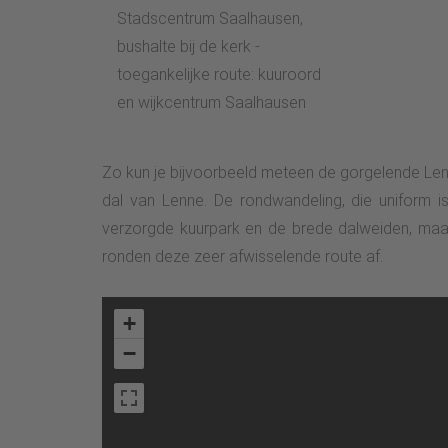
Stadscentrum Saalhausen,
bushalte bij de kerk -
toegankelijke route: kuuroord
en wijkcentrum Saalhausen
Zo kun je bijvoorbeeld meteen de gorgelende Len
dal van Lenne.
De rondwandeling, die uniform 
verzorgde kuurpark en de brede dalweiden, maar
ronden deze zeer afwisselende route af.
+
−