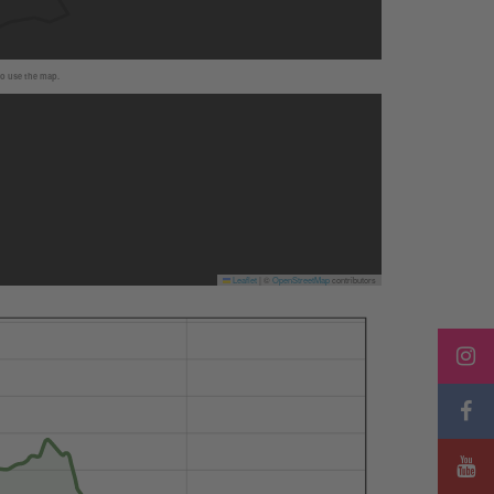
to use the map.
Leaflet
|
©
OpenStreetMap
contributors