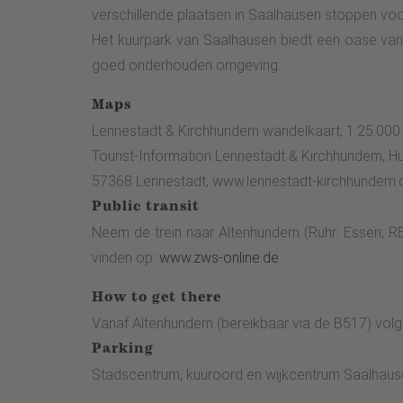
verschillende plaatsen in Saalhausen stoppen voor
naar het kuurpark aan de rechterkant leidt en ga 
Het kuurpark van Saalhausen biedt een oase van 
Bräukelchen je uit voor een pauze. De route ga
goed onderhouden omgeving.
visvijvers, steekt de Lenne over en komt bij de
laatste huizen bent gepasseerd, verlaat je de weg
Maps
het sparrenbos in en sla bij een kruising rechts
Lennestadt & Kirchhundem wandelkaart, 1:25.000
hangen. Vanaf hier gaat het pad steil omhoog. Ga
Tourist-Information Lennestadt & Kirchhundem, H
is het pad weer vlak, maar kort daarna gaat het 
57368 Lennestadt, www.lennestadt-kirchhundem.
wacht je een fantastisch uitzicht over Saalhau
Public transit
bergafwaarts. Volg de "S" en ga afwisselend lic
Neem de trein naar Altenhundem (Ruhr: Essen; RE
ondergrond is hier een bospad met stenen. Je kom
vinden op:
www.zws-online.de
eerste gelegenheid linksaf en meteen weer linksaf
over ruw grind. Bij de splitsing rechtsaf en verde
How to get there
volgende splitsing neem je het rechterpad, dat
Vanaf Altenhundem (bereikbaar via de B517) volg j
verfrissing. Volg de "S" en neem het asfaltpad be
Parking
Vanaf hier rijd je over het fietspad terug richtin
Stadscentrum, kuuroord en wijkcentrum Saalhaus
TalVITAL zijn er zitjes en een speeltuin, evenals 