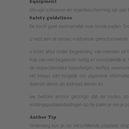
Equipment
door het kleine dorp. Zodra je de laatste huizen 
Stevige schoenen en regenbescherming zijn aan t
bos. Volg het verharde bospad dieper het sparren
Safety guidelines
en een speeltuin je uit om te blijven hangen. 
De tocht gaat voornamelijk over brede paden. G
beklimming opent het bos zich en biedt een fan
geven je de gelegenheid om van het uitzicht t
U hebt een all-terrain, voldoende gemotoriseerde
stijgende pad kun je het dal vanuit wisselende
u moet altijd onder begeleiding van vrienden of
daalt langzaam af. Je bereikt de Böddesbach.
hulp van een begeleider nuttig en noodzakelijk is. 
industrieterrein bereik je de bebouwde kom. Wend 
de respectievelijke beperkingen, leeftijd, weersom
groene omgeving. Na 9 km bereik je Haus Hilmeck
het helaas niet mogelijk om algemene informatie
ca. 150 m langs de K 26. Dan kun je rechtsaf het 
daarom alleen als leidraad dienen en
sportveld en het aangrenzende mountainbikepark 
loop je over een verhard voetpad en langs zijweg
we hebben ervoor gezorgd dat de routes zo 
startpunt in het centrum van het dorp (S).Toeg
reddingspuntaanduidingen op de palen je om je p
Saalhausen. Hier zijn voldoende parkeerplaatsen.
Author Tip
over de Lenne en volg de fietspadborden. Vanaf d
Onderweg kun je op verschillende plaatsen stop
Passeer een café en fiets door de rustige steegje