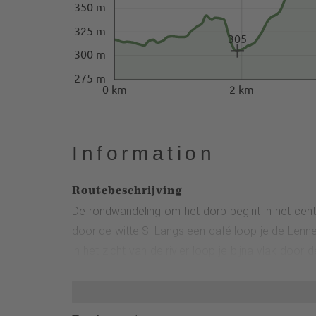
350 m
325 m
305
300 m
275 m
0 km
2 km
Information
Routebeschrijving
De rondwandeling om het dorp begint in het cent
door de witte S. Langs een café loop je de Lenne
in het zicht van de rivier loop je bijna vlak doo
een kneippvoorziening een gezonde verfrissing vo
route gaat dan rechtdoor over de K27 en zachtjes 
passeert de splitsing naar de visvijvers, steekt 