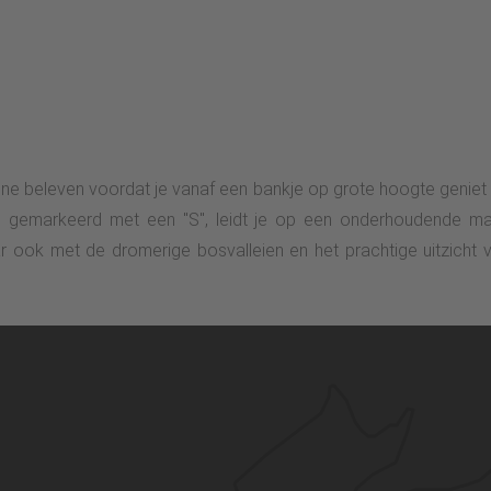
ne beleven voordat je vanaf een bankje op grote hoogte geniet v
is gemarkeerd met een "S", leidt je op een onderhoudende m
 ook met de dromerige bosvalleien en het prachtige uitzicht v