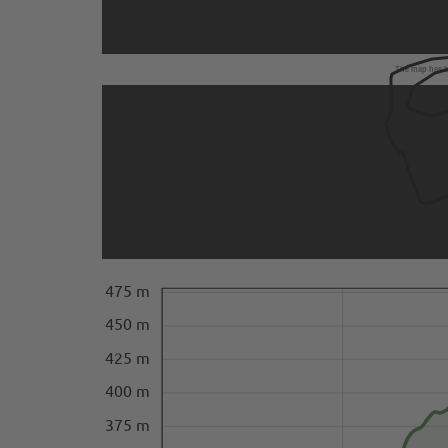
The map has be
475 m
450 m
425 m
400 m
375 m