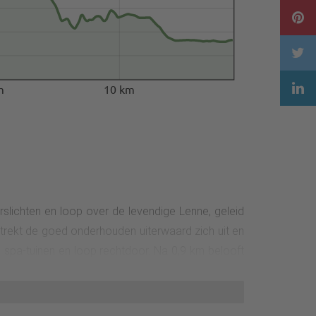
m
10 km
slichten en loop over de levendige Lenne, geleid
strekt de goed onderhouden uiterwaard zich uit en
de spa-tuinen en loop rechtdoor. Na 0,9 km belooft
aar meter later ruimte biedt om uit te rusten. De
er het dal. Het pad buigt en daalt aanzienlijk. Je
versteekt en rechtdoor loopt langs de Gleierstraße