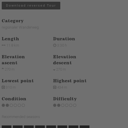
Download reversed Tour
Category
regionaler Wanderweg
Length
Duration
11.8 km
3:30 h
Elevation
Elevation
ascent
descent
270 m
270 m
Lowest point
Highest point
310 m
434 m
Condition
Difficulty
Recommended seasons