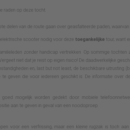
bent gepasseerd, kun je de weg naar rechts verlaten en het S-pad
e raden op deze tocht.
bos in en sla bij een kruising rechtsaf. Een paar meter verder n
Na 3,2 km verlaat je het Spinkacker Bachtal naar rechts en b
rote delen van de route gaan over geasfalteerde paden, waarva
tastisch uitzicht op Saalhausen en het Lennedal. Het bos-avon
e genieten.Stukken bos worden steeds weer afgewisseld met 
 elektrische scooter nodig voor deze
toegankelijke
tour, want er
 perspectieven in je opnemen. Het pad loopt vervolgens weer d
 familieleden zonder handicap vertrekken. Op sommige tochten 
 Je bereikt de Böddesbachvallei en gaat rechtsaf een geasfa
Vergeet niet dat je reist op eigen risico! De daadwerkelijke gesch
meteen Die Linke in de Teckholzstraße en loop het dorp uit terug
standigheden en, last but not least, de beschikbare uitrusting (bi
e via een pad en loop je een klein weggetje af naar de B 236. I
 te geven die voor iedereen geschikt is. De informatie over d
dalpad op. Het verharde pad leidt grotendeels terug naar Saalhau
kom je weer bij de gemeente. Op de parkeerplaats bij de Lenne-b
en naar de Lenne-brug bij de kerk. Je steekt de Lenne weer over 
goed mogelijk worden gedekt door mobiele telefoonnetwerk
ankelijke routebeschrijving:De toegankelijke tocht begint op 
ositie aan te geven in geval van een noodoproep.
 Je loopt langs de overzichtskaarten aan Die Linke, over een g
e eerste huizen ga je rechtdoor en volg je de borden "TalVITAL"
pen voor een verfrissing, maar een kleine rugzak is toch aan
s langs de Lenne naar het einde van het dorp. De asfaltweg is bi