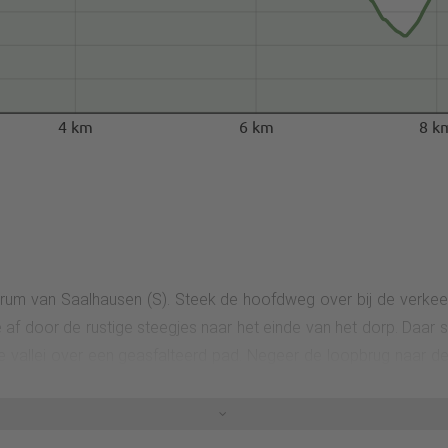
4 km
6 km
8 k
rum van Saalhausen (S). Steek de hoofdweg over bij de verkeer
 af door de rustige steegjes naar het einde van het dorp. Daar 
r de vallei over een geasfalteerd pad. Negeer de loopbrug naar 
ordat een rustieke hut op de parkeerplaats van Bräukelken een p
bergafwaarts door de glooiende weiden met het beste uitzicht ov
de Lenne over en komt bij de B 236, die je bij de stoplichten o