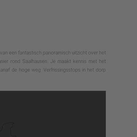
an een fantastisch panoramisch uitzicht over het
anier rond Saalhausen. Je maakt kennis met het
anaf de hoge weg. Verfrissingsstops in het dorp