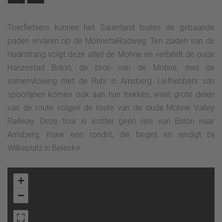
Toerfietsers kunnen het Sauerland buiten de gebaande
paden ervaren op de MöhnetalRadweg. Ten zuiden van de
Haarstrang volgt deze altijd de Möhne en verbindt de oude
Hanzestad Brilon, de bron van de Möhne, met de
samenvloeiing met de Ruhr in Arnsberg. Liefhebbers van
spoorlijnen komen ook aan hun trekken, want grote delen
van de route volgen de route van de oude Möhne Valley
Railway. Deze tour is echter geen reis van Brilon naar
Arnsberg, maar een rondrit, die begint en eindigt bij
Wilkeplatz in Belecke.
+
−