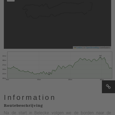
Leaflet
|
©
OpenStreetMap
contributors
318
325 m
300 m
275 m
250 m
222
225 m
200 m
0 km
10 km
20 km
30 km
Information
Routebeschrijving
Na de start in Belecke volgen we de borden naar de