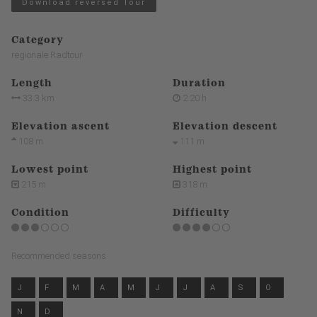
Download reversed Tour
Category
regionale Radtour
Length
Duration
33.3 km
2:20 h
Elevation ascent
Elevation descent
108 m
111 m
Lowest point
Highest point
215 m
318 m
Condition
Difficulty
Recommended seasons
J
F
M
A
M
J
J
A
S
O
N
D