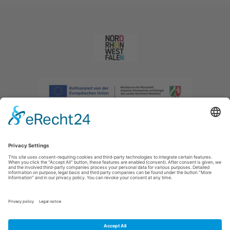
Afdruk
|
Privacybeleid
|
Verklaring van toegankelijkheid
|
Neem
contact met ons op
|
Intranet
Sauerland-Tourismus e.V.
Johannes-Hummel-Weg 1
57392
Schmallenberg
E: info@sauerland.com