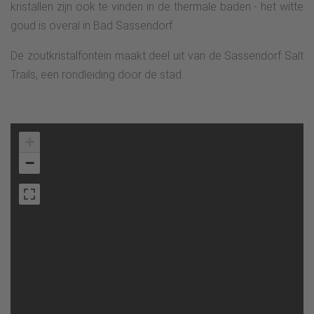
kristallen zijn ook te vinden in de thermale baden - het witte
goud is overal in Bad Sassendorf.
De zoutkristalfontein maakt deel uit van de Sassendorf Salt
Trails, een rondleiding door de stad.
+
−