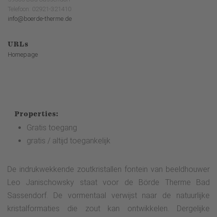
Telefoon: 02921-321410
info@boerde-therme.de
URLs
Homepage
Properties:
Gratis toegang
gratis / altijd toegankelijk
De indrukwekkende zoutkristallen fontein van beeldhouwer
Leo Janischowsky staat voor de Börde Therme Bad
Sassendorf. De vormentaal verwijst naar de natuurlijke
kristalformaties die zout kan ontwikkelen. Dergelijke