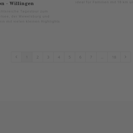
ideal für Familien mit 18 km 
on - Willingen
chtsreiche Tagestour zum
lsee, der Wewelsburg und
in mit vielen kleinen Highlights
1
2
3
4
5
6
7
...
18