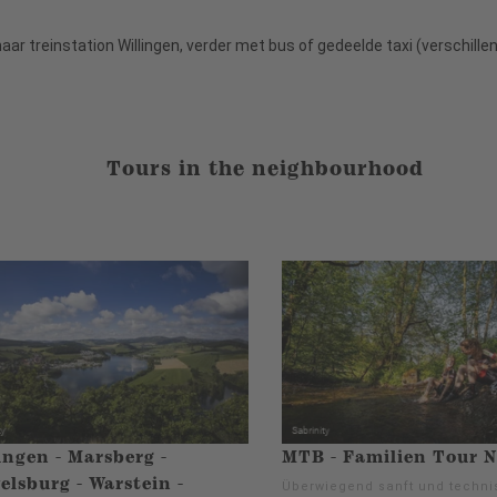
r treinstation Willingen, verder met bus of gedeelde taxi (verschillend
Tours in the neighbourhood
ingen - Marsberg -
MTB - Familien Tour N
lsburg - Warstein -
Überwiegend sanft und technis