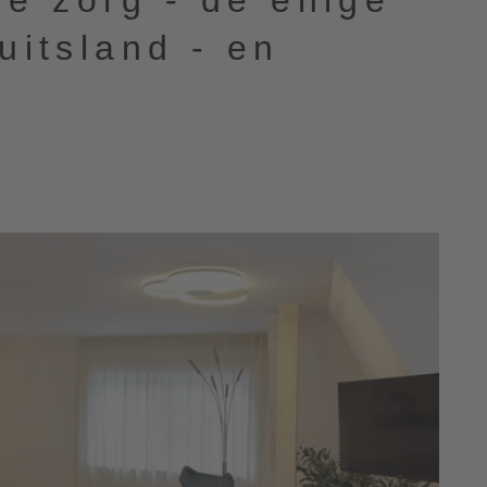
e zorg - de enige
Duitsland - en