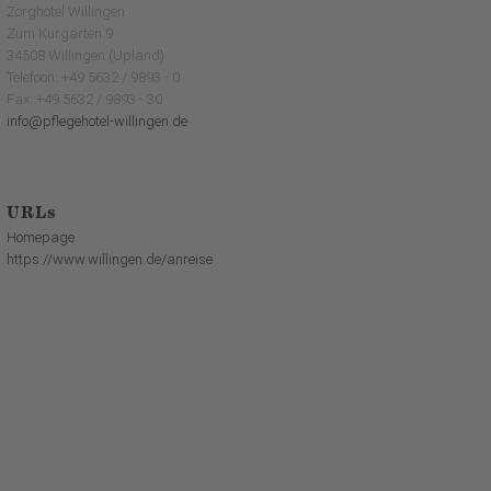
Zorghotel Willingen
Zum Kurgarten 9
34508 Willingen (Upland)
Telefoon: +49 5632 / 9893 - 0
Fax: +49 5632 / 9893 - 30
info@pflegehotel-willingen.de
URLs
Homepage
https://www.willingen.de/anreise