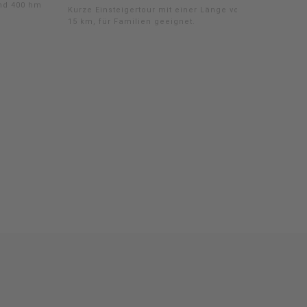
und 400 hm
Kurze Einsteigertour mit einer Länge von
15 km, für Familien geeignet.