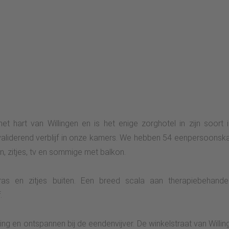
het hart van Willingen en is het enige zorghotel in zijn soort
liderend verblijf in onze kamers. We hebben 54 eenpersoonskam
 zitjes, tv en sommige met balkon.
s en zitjes buiten. Een breed scala aan therapiebehandel
.
ing en ontspannen bij de eendenvijver. De winkelstraat van Willi