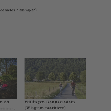
e haltes in alle wijken)
r. 29
Willingen Genussradeln
(W1>grün markiert)
ch leicht,