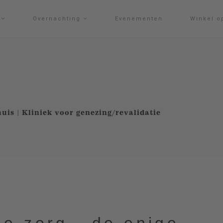
g
Overnachting
Evenementen
Winkel o
huis | Kliniek voor genezing/revalidatie