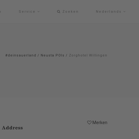
p
Service
Zoeken
Nederlands
#deinsauerland
/
Neusta POIs
/
Zorghotel Willingen
Merken
Address